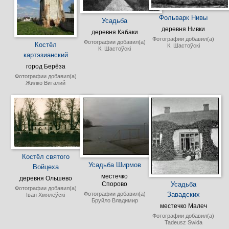
Фольварк Нивы
Усадьба
деревня Нивки
деревня Кабаки
Фотографии добавил(а)
Фотографии добавил(а)
Костёл
К. Шастоўскі
К. Шастоўскі
картэзианский
город Берёза
Фотографии добавил(а)
Жилко Виталий
Костёл святого
Усадьба Ширмов
Войцеха
местечко
деревня Ольшево
Усадьба
Спорово
Фотографии добавил(а)
Фотографии добавил(а)
Завадских
Іван Хмялеўскі
Бруйло Владимир
местечко Малеч
Фотографии добавил(а)
Tadeusz Swida