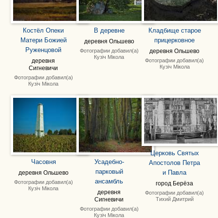
Костёл Опеки
В деревне
Кладбище старое
Матери Божией
прицерковное
деревня Ольшево
Руженцовой
Фотографии добавил(а)
деревня Ольшево
Кузіч Мікола
Фотографии добавил(а)
деревня
Кузіч Мікола
Сигневичи
Фотографии добавил(а)
Кузіч Мікола
Церковь Святых
Часовня
Усадебно-
Апостолов Петра
парковый
и Павла
деревня Ольшево
ансамбль
Фотографии добавил(а)
город Берёза
Кузіч Мікола
деревня
Фотографии добавил(а)
Тихий Дмитрий
Сигневичи
Фотографии добавил(а)
Кузіч Мікола