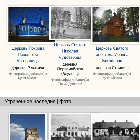
Церковь Святого
Церковь Покрова
Церковь Святого
Николая
Пресвятой
апостола Иоанна
Чудотворца
Богородицы
Богослова
деревня
деревня Ревятичи
деревня Стригинь
Первомайская
Фотографии добавил(а)
(Блудень)
Фотографии добавил(а)
Кузіч Мікола
Кузіч Мікола
Фотографии добавил(а)
Тихий Дмитрий
Утраченное наследие | фото