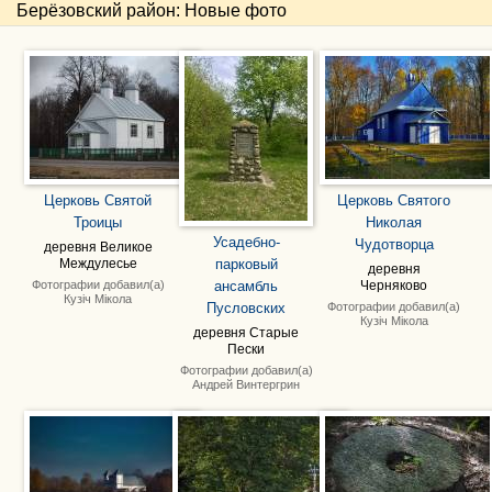
Берёзовский район: Новые фото
Церковь Святой
Церковь Святого
Троицы
Николая
Усадебно-
Чудотворца
деревня Великое
парковый
Междулесье
деревня
Фотографии добавил(а)
ансамбль
Черняково
Кузіч Мікола
Пусловских
Фотографии добавил(а)
Кузіч Мікола
деревня Старые
Пески
Фотографии добавил(а)
Андрей Винтергрин