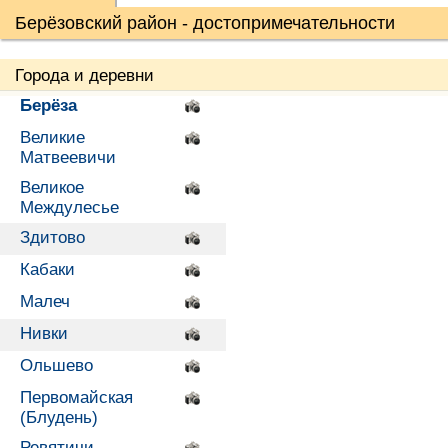
Берёзовский район - достопримечательности
Города и деревни
Берёза
Великие
Матвеевичи
Великое
Междулесье
Здитово
Кабаки
Малеч
Нивки
Ольшево
Первомайская
(Блудень)
Ревятичи