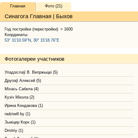
Главная
Фото (21)
Синагога Главная | Быхов
Год постройки (перестройки): > 1600
Координаты:
53° 31'10.59"N, 30° 15'18.76"E
Фотогалереи участников
Уладзiслаў В. Вепржыцкi (5)
Друпаў Аляксей (5)
Мiхась Сабела (4)
Кузіч Мікола (2)
Ирина Кондакова (1)
radziwill.by (1)
Зьміцер Корх (1)
Dmitriy (1)