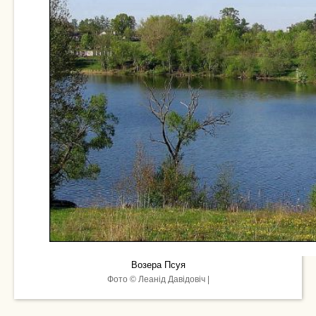
Возера Псуя
Фото © Леанід Давідовіч |