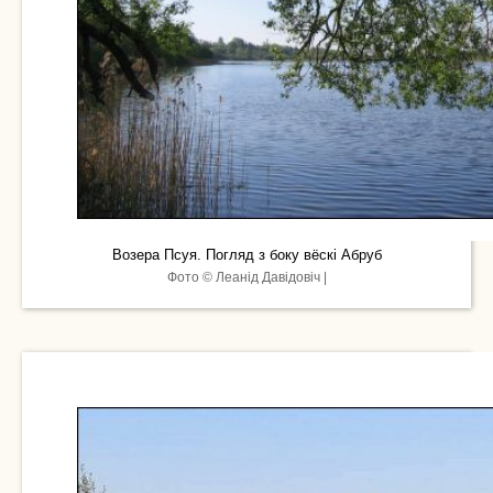
Возера Псуя. Погляд з боку вёскі Абруб
Фото © Леанід Давідовіч |