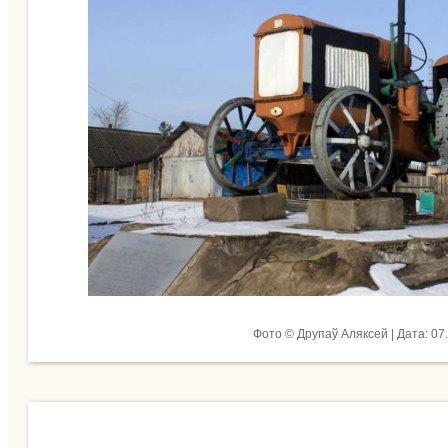
Фото © Друпаў Аляксей | Дата: 07