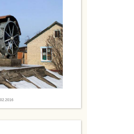
.02.2016