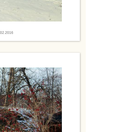
.02.2016