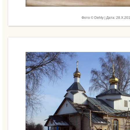
Фото © Dehty | Дата: 28.Х.201