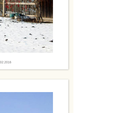
.02.2016