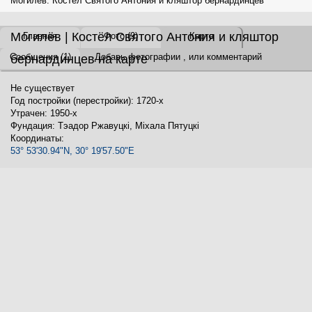
Могилёв. Костёл Святого Антония и кляштор бернардинцев
Могилёв | Костёл Святого Антония и кляштор
Главная
Фото (9)
Карта
Сообщения (1)
Добавь
фотографии
, или
комментарий
бернардинцев на карте
Не существует
Год постройки (перестройки): 1720-x
Утрачен: 1950-x
Фундация: Тэадор Ржавуцкі, Міхала Пятуцкі
Координаты:
53° 53'30.94"N, 30° 19'57.50"E