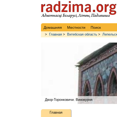
Домашняя
Местности
Поиск
>
Главная
>
Витебская область
>
Лепельск
Двор-Торонковичи. Винокурня
Главная