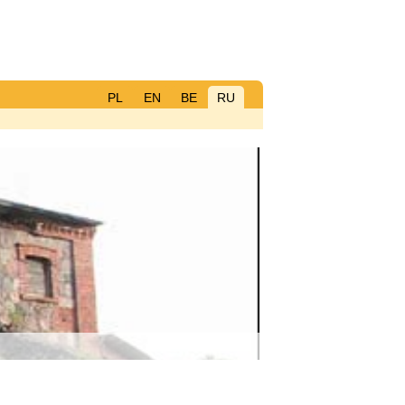
PL
EN
BE
RU