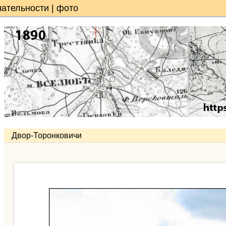
ательности | фото
Двор-Торонковичи