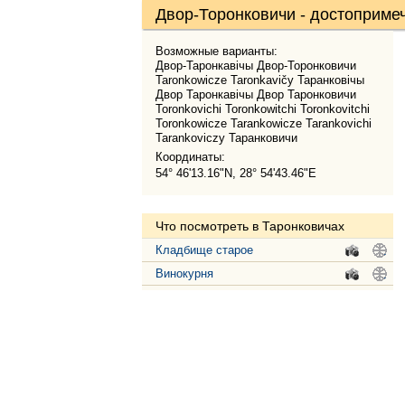
Двор-Торонковичи - достопримеч
Возможные варианты:
Двор-Таронкавічы Двор-Торонковичи
Taronkowicze Taronkavičy Таранковічы
Двор Таронкавічы Двор Таронковичи
Toronkovichi Toronkowitchi Toronkovitchi
Toronkowicze Tarankowicze Tarankovichi
Tarankoviczy Таранковичи
Координаты:
54° 46'13.16"N, 28° 54'43.46"E
Что посмотреть в Таронковичах
Кладбище старое
.
.
Винокурня
.
.