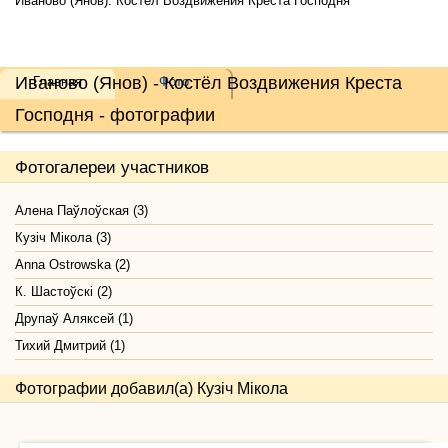
Иваново (Янов). Костёл Воздвижения Креста Господня
Иваново (Янов) - Костёл Воздвижения Креста
Главная
Фото
Господня - фотографии
Фотогалереи участников
Алена Паўлоўская (3)
Кузіч Мікола (3)
Anna Ostrowska (2)
К. Шастоўскі (2)
Друпаў Аляксей (1)
Тихий Дмитрий (1)
Фотографии добавил(а) Кузіч Мікола