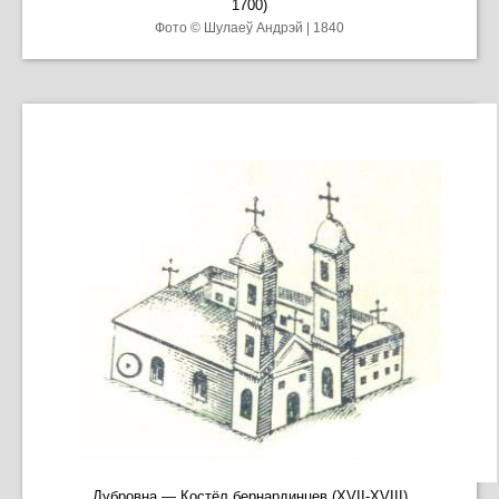
1700)
Фото © Шулаеў Андрэй | 1840
Дубровна — Костёл бернардинцев (XVII-XVIII)