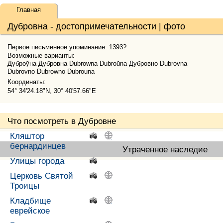
Главная
Дубровна - достопримечательности | фото
Первое письменное упоминание: 1393?
Возможные варианты:
Дуброўна Дубровна Dubrowna Dubroŭna Дубровно Dubrovna
Dubrovno Dubrowno Dubrouna
Координаты:
54° 34'24.18"N, 30° 40'57.66"E
Что посмотреть в Дубровне
Кляштор
.
.
бернардинцев
Утраченное наследие
Улицы города
.
Церковь Святой
.
.
Троицы
Кладбище
.
.
еврейское