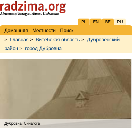
PL
EN
BE
RU
Домашняя
Местности
Поиск
>
Главная
>
Витебская область
>
Дубровенский
район
>
город Дубровна
Дубровна. Синагога