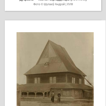
Фото © Шулаеў Андрэй | XVIII