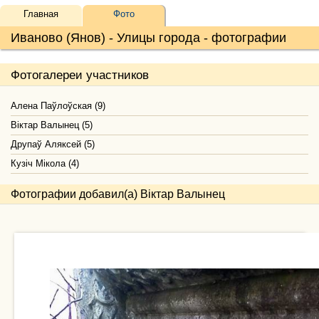
Главная
Фото
Иваново (Янов) - Улицы города - фотографии
Фотогалереи участников
Алена Паўлоўская (9)
Віктар Валынец (5)
Друпаў Аляксей (5)
Кузіч Мікола (4)
Фотографии добавил(а) Віктар Валынец