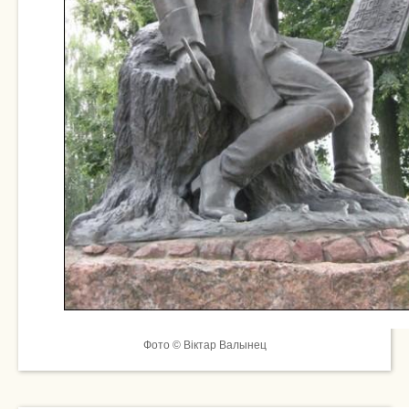
Фото © Віктар Валынец