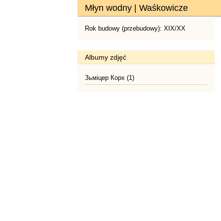
Młyn wodny | Waśkowicze
Rok budowy (przebudowy): XIX/XX
Albumy zdjęć
Зьміцер Корх (1)