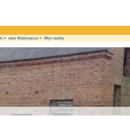
ki
>
wieś Waśkowicze
>
Młyn wodny