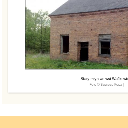
Stary młyn we wsi Waśkowi
Foto © Зьміцер Корх |