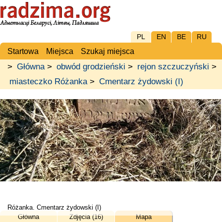
PL
EN
BE
RU
Startowa
Miejsca
Szukaj miejsca
>
Główna
>
obwód grodzieński
>
rejon szczuczyński
>
miasteczko Różanka
>
Cmentarz żydowski (I)
Różanka. Cmentarz żydowski (I)
Główna
Zdjęcia (16)
Mapa