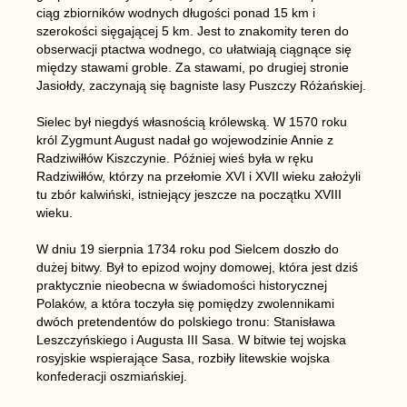
ciąg zbiorników wodnych długości ponad 15 km i
szerokości sięgającej 5 km. Jest to znakomity teren do
obserwacji ptactwa wodnego, co ułatwiają ciągnące się
między stawami groble. Za stawami, po drugiej stronie
Jasiołdy, zaczynają się bagniste lasy Puszczy Różańskiej.
Sielec był niegdyś własnością królewską. W 1570 roku
król Zygmunt August nadał go wojewodzinie Annie z
Radziwiłłów Kiszczynie. Później wieś była w ręku
Radziwiłłów, którzy na przełomie XVI i XVII wieku założyli
tu zbór kalwiński, istniejący jeszcze na początku XVIII
wieku.
W dniu 19 sierpnia 1734 roku pod Sielcem doszło do
dużej bitwy. Był to epizod wojny domowej, która jest dziś
praktycznie nieobecna w świadomości historycznej
Polaków, a która toczyła się pomiędzy zwolennikami
dwóch pretendentów do polskiego tronu: Stanisława
Leszczyńskiego i Augusta III Sasa. W bitwie tej wojska
rosyjskie wspierające Sasa, rozbiły litewskie wojska
konfederacji oszmiańskiej.