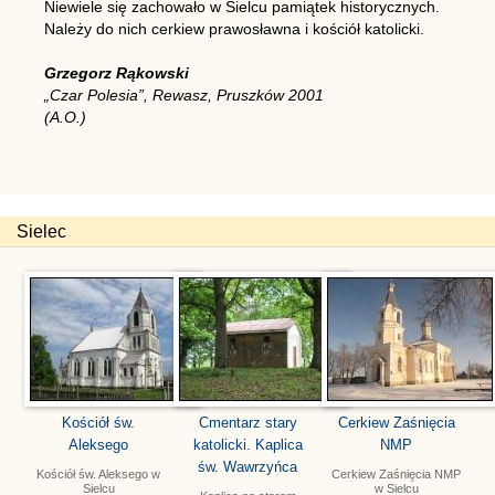
Niewiele się zachowało w Sielcu pamiątek historycznych.
Należy do nich cerkiew prawosławna i kościół katolicki.
Grzegorz Rąkowski
„Czar Polesia”, Rewasz, Pruszków 2001
(A.O.)
Sielec
Kościół św.
Cmentarz stary
Cerkiew Zaśnięcia
Aleksego
katolicki. Kaplica
NMP
św. Wawrzyńca
Kościół św. Aleksego w
Cerkiew Zaśnięcia NMP
Sielcu
w Sielcu