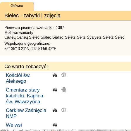
Główna
Sielec - zabytki | zdjęcia
Pierwsza pisemna wzmianka: 1397
Możliwe warianty:
Сялец Селец Sielec Sialec Sialiec Selets Seltz Syalyets Seletz Selec
Współrzędne geograficzne:
52° 35'13.21"N, 24° 51'56.42"E
Co warto zobaczyć:
Kościół św.
.
.
Aleksego
Cmentarz stary
.
.
katolicki. Kaplica
św. Wawrzyńca
Cerkiew Zaśnięcia
.
.
NMP
We wsi
.