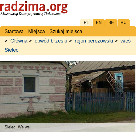
PL
EN
BE
RU
Startowa
Miejsca
Szukaj miejsca
>
Główna
>
obwód brzeski
>
rejon berezowski
>
wieś
Sielec
Sielec. We wsi