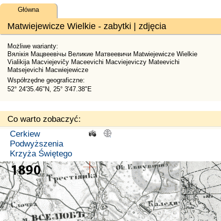
Główna
Matwiejewicze Wielkie - zabytki | zdjęcia
Możliwe warianty:
Вялікія Мацвеевічы Великие Матвеевичи Matwiejewicze Wielkie
Vialikija Macviejevičy Maceevichi Macviejeviczy Mateevichi
Matsejevichi Macwiejewicze
Współrzędne geograficzne:
52° 24'35.46"N, 25° 3'47.38"E
Co warto zobaczyć:
Cerkiew
.
.
Podwyższenia
Krzyża Świętego