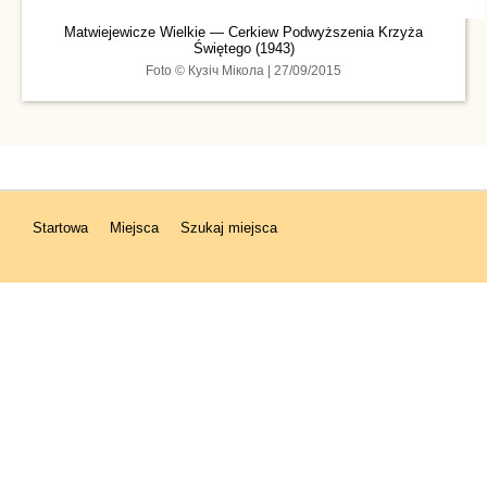
Matwiejewicze Wielkie — Cerkiew Podwyższenia Krzyża
Świętego (1943)
Foto © Кузіч Мікола | 27/09/2015
Startowa
Miejsca
Szukaj miejsca