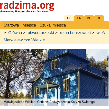
PL
EN
BE
RU
Startowa
Miejsca
Szukaj miejsca
>
Główna
>
obwód brzeski
>
rejon berezowski
>
wieś
Matwiejewicze Wielkie
Matwiejewicze Wielkie. Cerkiew Podwyższenia Krzyża Świętego