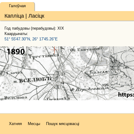
Галоўная
Капліца | Ласіцк
Год пабудовы (перабудовы): XIX
Каардынаты:
51° 55'47.30"N, 26° 17'45.26"E
Хатняя
Месцы
Пошук мясцовасці