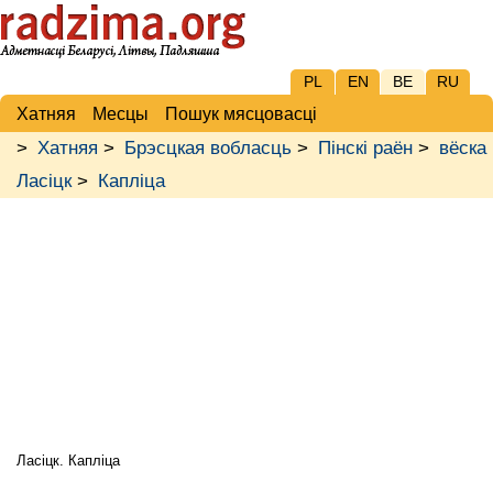
PL
EN
BE
RU
Хатняя
Месцы
Пошук мясцовасці
>
Хатняя
>
Брэсцкая вобласць
>
Пінскі раён
>
вёска
Ласіцк
>
Капліца
Ласіцк. Капліца