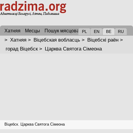
Хатняя
Месцы
Пошук мясцовасці
PL
EN
BE
RU
>
Хатняя
>
Віцебская вобласць
>
Віцебскі раён
>
горад Віцебск
>
Царква Святога Сімеона
Віцебск. Царква Святога Сімеона