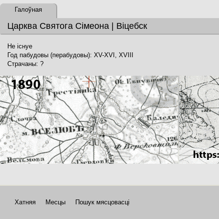
Галоўная
Царква Святога Сімеона | Віцебск
Не існуе
Год пабудовы (перабудовы): XV-XVI, XVIII
Страчаны: ?
Хатняя
Месцы
Пошук мясцовасці