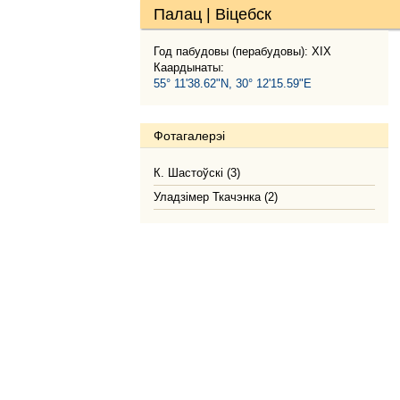
Палац | Віцебск
Год пабудовы (перабудовы): XIX
Каардынаты:
55° 11'38.62"N, 30° 12'15.59"E
Фотагалерэі
К. Шастоўскі (3)
Уладзімер Ткачэнка (2)