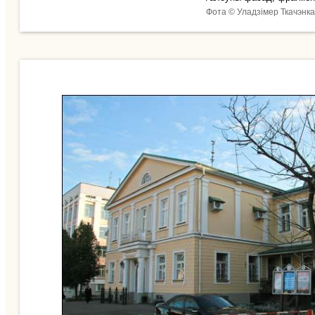
Фота © Уладзімер Ткачэнка 