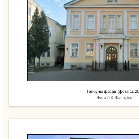
Галоўны фасад (фота 11.20
Фота © К. Шастоўскі |