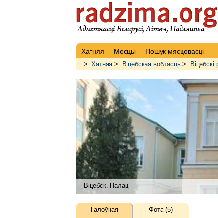
Хатняя
Месцы
Пошук мясцовасці
>
Хатняя
>
Віцебская вобласць
>
Віцебскі 
Віцебск. Палац
Галоўная
Фота (5)