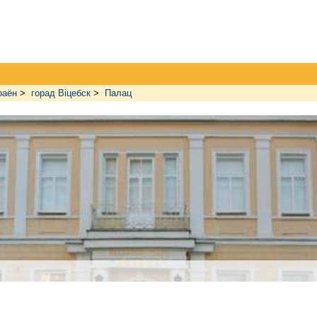
раён
>
горад Віцебск
>
Палац