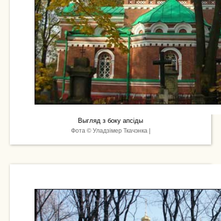
Выгляд з боку апсіды
Фота © Уладзімер Ткачэнка |