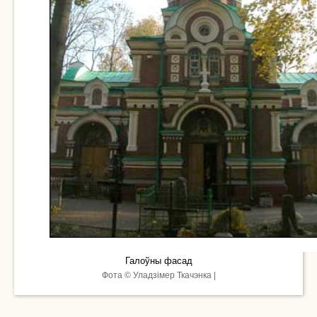
Галоўны фасад
Фота © Уладзімер Ткачэнка |