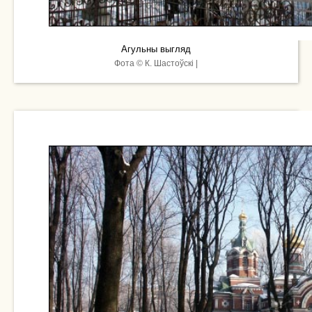
Агульны выгляд
Фота © К. Шастоўскі |