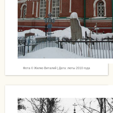
Фота © Жилко Виталий | Дата: люты 2010 года