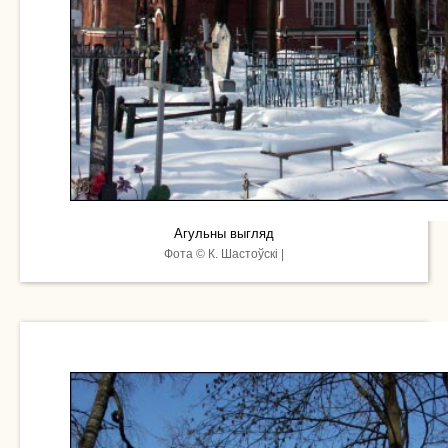
Агульны выгляд
Фота © К. Шастоўскі |