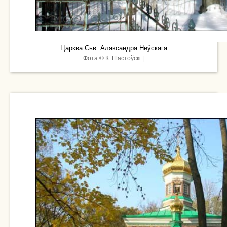
Царква Сьв. Аляксандра Неўскага
Фота © К. Шастоўскі |