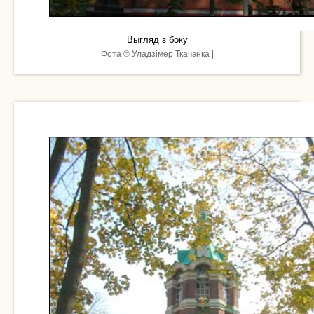
Выгляд з боку
Фота © Уладзімер Ткачэнка |