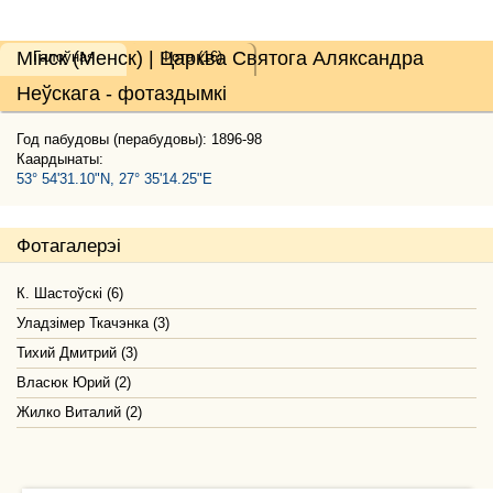
Мінск (Менск) | Царква Святога Аляксандра
Галоўная
Фота (16)
Неўскага - фотаздымкі
Год пабудовы (перабудовы): 1896-98
Каардынаты:
53° 54'31.10"N, 27° 35'14.25"E
Фотагалерэі
К. Шастоўскі (6)
Уладзімер Ткачэнка (3)
Тихий Дмитрий (3)
Власюк Юрий (2)
Жилко Виталий (2)