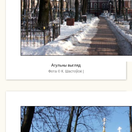
Агульны выгляд
Фота © К. Шастоўскі |