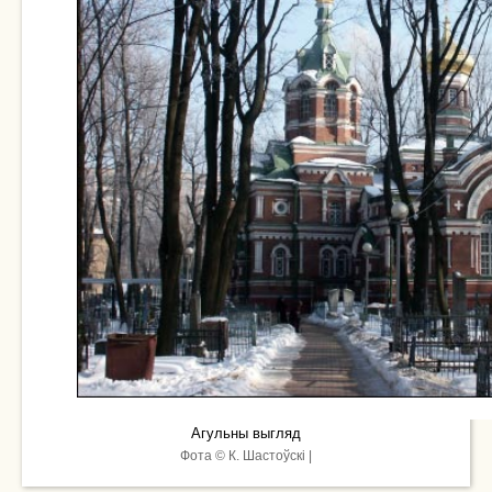
Агульны выгляд
Фота © К. Шастоўскі |