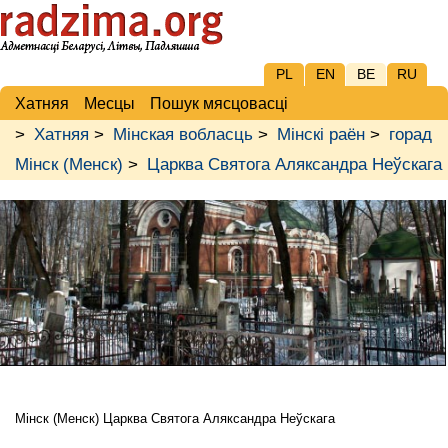
PL
EN
BE
RU
Хатняя
Месцы
Пошук мясцовасці
>
Хатняя
>
Мінская вобласць
>
Мінскі раён
>
горад
Мінск (Менск)
>
Царква Святога Аляксандра Неўскага
Мінск (Менск) Царква Святога Аляксандра Неўскага