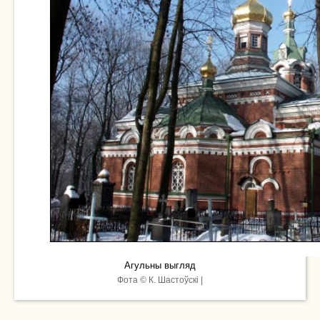
Агульны выгляд
Фота © К. Шастоўскі |