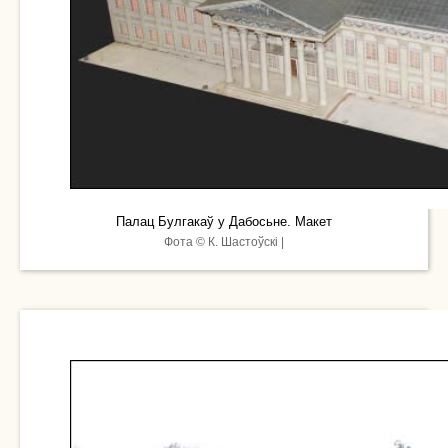
Палац Булгакаў у Дабосьне. Макет
Фота © К. Шастоўскі |