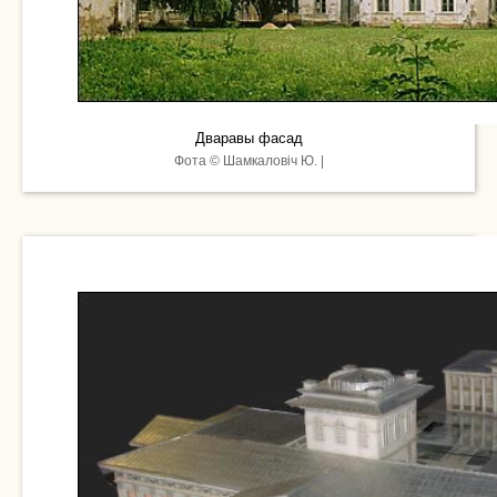
Дваравы фасад
Фота © Шамкаловіч Ю. |