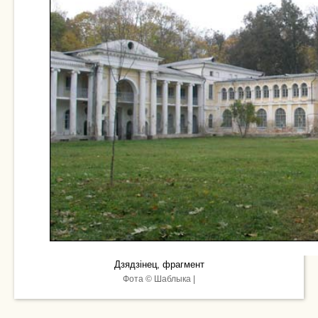
Дзядзінец, фрагмент
Фота © Шаблыка |