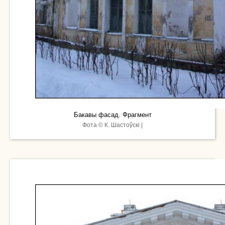
Бакавы фасад. Фрагмент
Фота © К. Шастоўскі |