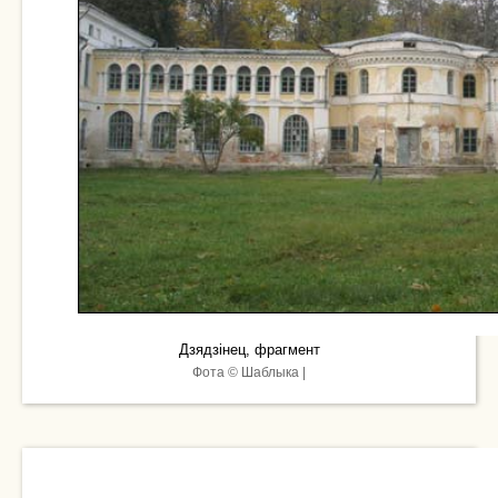
Дзядзінец, фрагмент
Фота © Шаблыка |