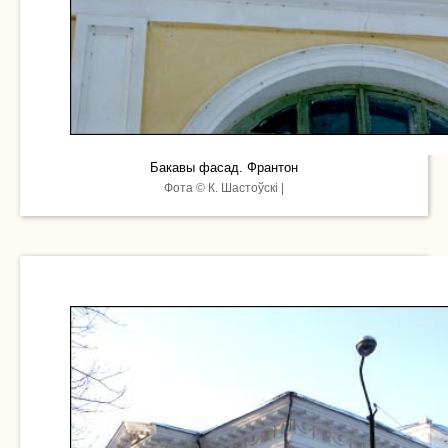
Бакавы фасад. Франтон
Фота © К. Шастоўскі |