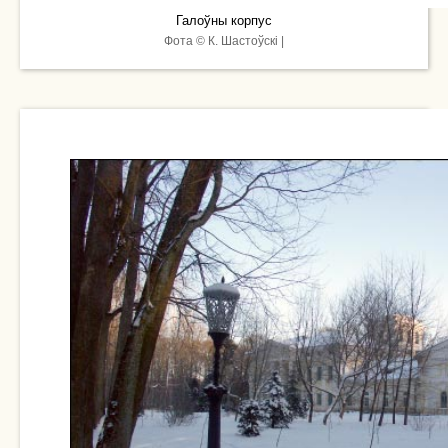
Галоўны корпус
Фота © К. Шастоўскі |