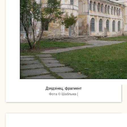
Дзядзінец, фрагмент
Фота © Шаблыка |