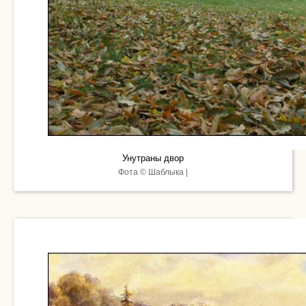
Унутраны двор
Фота © Шаблыка |