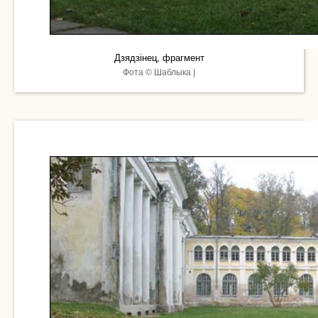
Дзядзінец, фрагмент
Фота © Шаблыка |