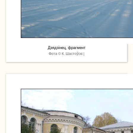
Дзядзінец, фрагмент
Фота © К. Шастоўскі |