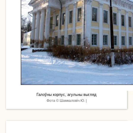
Галоўны корпус, агульны выгляд
Фота © Шамкаловіч Ю. |