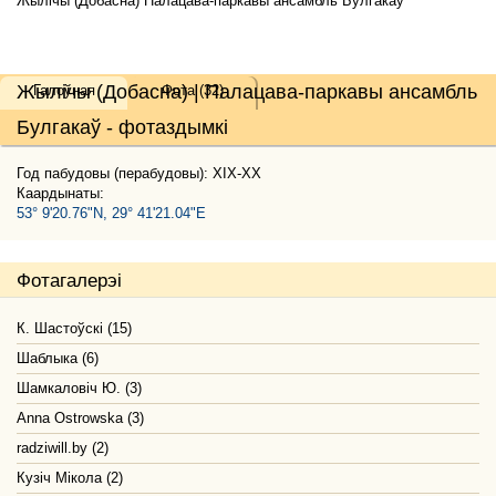
Жылічы (Добасна) Палацава-паркавы ансамбль Булгакаў
Жылічы (Добасна) | Палацава-паркавы ансамбль
Галоўная
Фота (32)
Булгакаў - фотаздымкі
Год пабудовы (перабудовы): XIX-XX
Каардынаты:
53° 9'20.76"N, 29° 41'21.04"E
Фотагалерэі
К. Шастоўскі (15)
Шаблыка (6)
Шамкаловіч Ю. (3)
Anna Ostrowska (3)
radziwill.by (2)
Кузіч Мікола (2)