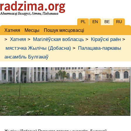
PL
EN
BE
RU
Хатняя
Месцы
Пошук мясцовасці
>
Хатняя
>
Магілёўская вобласць
>
Кіраўскі раён
>
мястэчка Жылічы (Добасна)
>
Палацава-паркавы
ансамбль Булгакаў