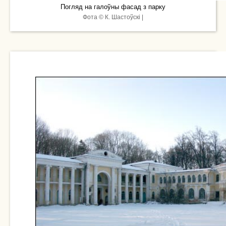
Погляд на галоўны фасад з парку
Фота © К. Шастоўскі |