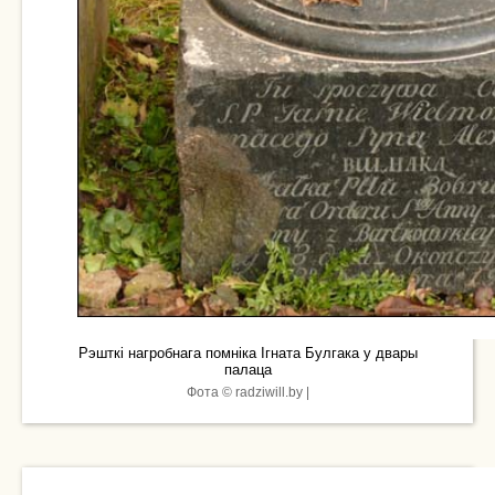
Рэшткі нагробнага помніка Ігната Булгака у двары
палаца
Фота © radziwill.by |