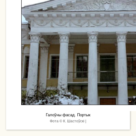
Галоўны фасад. Портык
Фота © К. Шастоўскі |