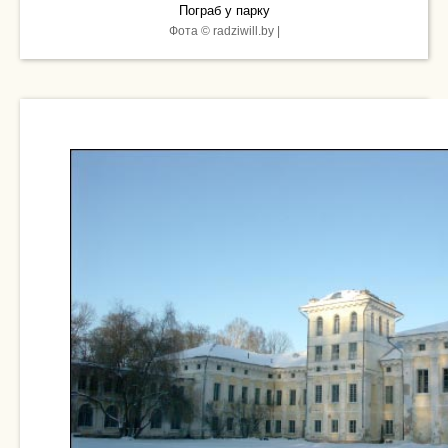
Пограб у парку
Фота © radziwill.by |