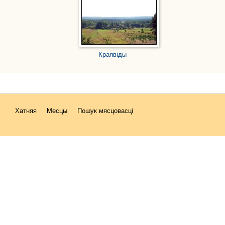
Краявіды
Хатняя
Месцы
Пошук мясцовасці