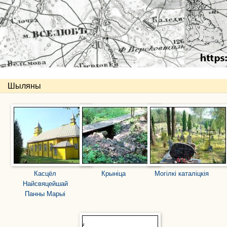
Шыляны
Касцёл
Крыніца
Могілкі каталіцкія
Найсвяцейшай
Панны Марыі