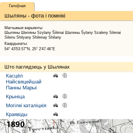
Галоўная
Шыляны - фота і помнікі
Магчымыя варыянты:
Шыляны Шиляны Szylany Šilėnai Шалены Šylany Szaleny Silenai
Silenu Shilyany Shilenay Shilany
Каардынаты:
54° 43'53.57"N, 25° 2'47.46"E
Што паглядзець у Шылянах
Касцёл
.
.
Найсвяцейшай
Панны Марыі
Крыніца
.
.
Могілкі каталіцкія
.
.
Краявіды
.