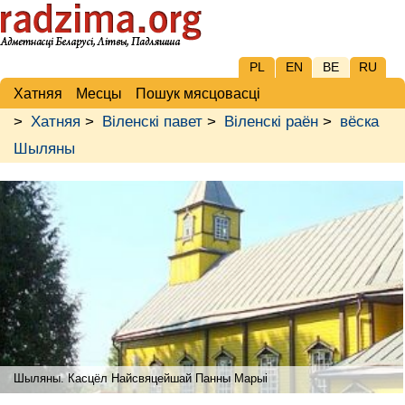
PL
EN
BE
RU
Хатняя
Месцы
Пошук мясцовасці
>
Хатняя
>
Віленскі павет
>
Віленскі раён
>
вёска
Шыляны
Шыляны. Касцёл Найсвяцейшай Панны Марыі