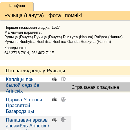
Галоўная
Ручыца (Ганута) - фота і помнікі
Першая пісьмовая згадка: 1527
Магчымыя варыянты:
Ручыца (Ганута) Ручица (Ганута) Ruczyca (Hanuta) Ručyca (Hanuta)
Ручычы Ruchytsa Ruchitsa Ruchica Ganuta Ruczyca (Hanuta)
Каардынаты:
54° 27'18.79"N, 26° 40'2.71"E
Што паглядзець у Ручыцы
Капліцы пры
.
.
былой сядзібе
Страчаная спадчына
Агінскіх
Царква Успення
.
.
Прасвятой
Багародзіцы
Палацава-паркавы
.
.
ансамбль Агінскіх /