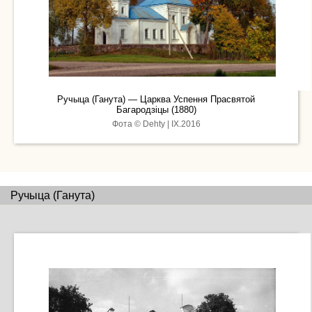
Ручыца (Ганута) — Царква Успення Прасвятой
Багародзіцы (1880)
Фота © Dehty | ІХ.2016
Ручыца (Ганута)