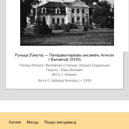
Ручыца (Ганута) — Палацава-паркавы ансамбль Агінскіх
/ Валовічаў (XVIII)
Палац Агінскіх / Валовічаў у Гануце. Апошні ўладальнік
Гануты - Юры Валовіч.
Фота J. Hoppen
Фота © Jadwiga Noinska | < 1939
Хатняя
Месцы
Пошук мясцовасці