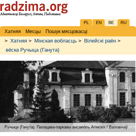
PL
EN
BE
RU
Хатняя
Месцы
Пошук мясцовасці
>
Хатняя
>
Мінская вобласць
>
Вілейскі раён
>
вёска Ручыца (Ганута)
Ручыца (Ганута). Палацава-паркавы ансамбль Агінскіх / Валовічаў