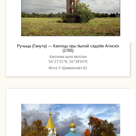
Ручыца (Ганута) — Капліцы пры былой сядзібе Агінскіх
(1765)
Каплічка каля могілак
54°27'31"N, 26°39'54"E
Фота © Шамкаловіч Ю.