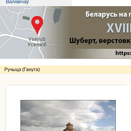
Валовічаў
Ручыца (Ганута)