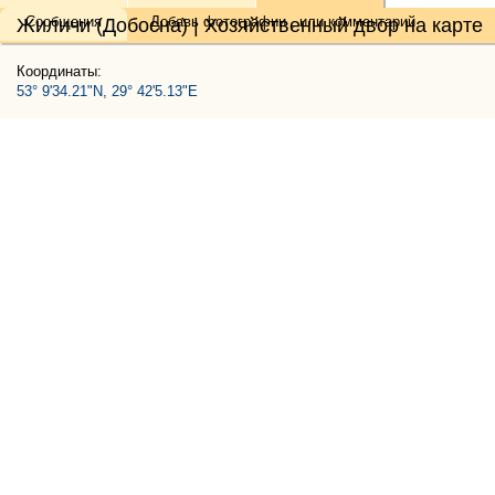
Сообщения
Добавь
фотографии
, или
комментарий
Жиличи (Добосна) | Хозяйственный двор на карте
Координаты:
53° 9'34.21"N, 29° 42'5.13"E