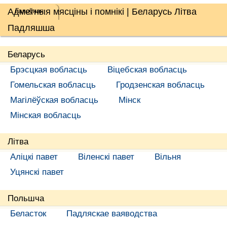
Адметныя мясціны і помнікі | Беларусь Літва
Галоўная
Падляшша
Беларусь
Брэсцкая вобласць
Віцебская вобласць
Гомельская вобласць
Гродзенская вобласць
Магілёўская вобласць
Мінск
Мінская вобласць
Літва
Аліцкі павет
Віленскі павет
Вільня
Уцянскі павет
Польшча
Беласток
Падляскае ваяводства