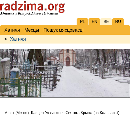
PL
EN
BE
RU
Хатняя
Месцы
Пошук мясцовасці
>
Хатняя
Мінск (Менск). Касцёл Узвышэння Святога Крыжа (на Кальварыі)