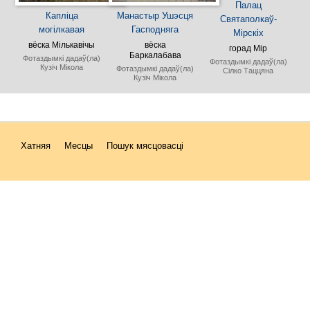
Палац
Капліца
Манастыр Ушэсця
Святаполкаў-
могілкавая
Гасподняга
Мірскіх
вёска Мількавічы
вёска
горад Мір
Баркалабава
Фотаздымкі дадаў(ла)
Фотаздымкі дадаў(ла)
Кузіч Мікола
Фотаздымкі дадаў(ла)
Сілко Таццяна
Кузіч Мікола
Хатняя
Месцы
Пошук мясцовасці