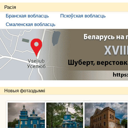
Расія
Бранская вобласць
Пскоўская вобласць
Смаленская вобласць
Новыя фотаздымкі