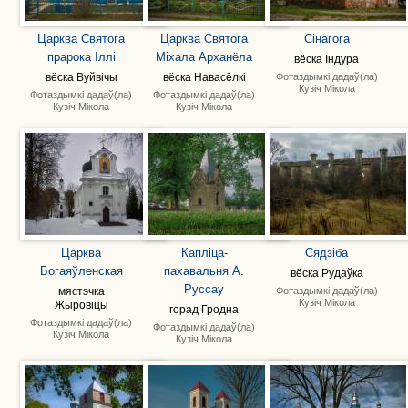
Царква Святога
Царква Святога
Сінагога
прарока Іллі
Міхала Арханёла
вёска Індура
Фотаздымкі дадаў(ла)
вёска Вуйвічы
вёска Навасёлкі
Кузіч Мікола
Фотаздымкі дадаў(ла)
Фотаздымкі дадаў(ла)
Кузіч Мікола
Кузіч Мікола
Царква
Капліца-
Сядзіба
Богаяўленская
пахавальня А.
вёска Рудаўка
Руссау
Фотаздымкі дадаў(ла)
мястэчка
Кузіч Мікола
Жыровіцы
горад Гродна
Фотаздымкі дадаў(ла)
Фотаздымкі дадаў(ла)
Кузіч Мікола
Кузіч Мікола