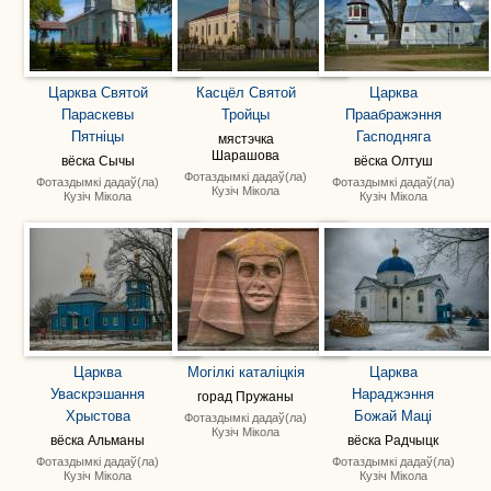
Царква Святой
Касцёл Святой
Царква
Параскевы
Тройцы
Праабражэння
Пятніцы
Гасподняга
мястэчка
Шарашова
вёска Сычы
вёска Олтуш
Фотаздымкі дадаў(ла)
Фотаздымкі дадаў(ла)
Фотаздымкі дадаў(ла)
Кузіч Мікола
Кузіч Мікола
Кузіч Мікола
Царква
Могілкі каталіцкія
Царква
Уваскрэшання
Нараджэння
горад Пружаны
Хрыстова
Божай Маці
Фотаздымкі дадаў(ла)
Кузіч Мікола
вёска Альманы
вёска Радчыцк
Фотаздымкі дадаў(ла)
Фотаздымкі дадаў(ла)
Кузіч Мікола
Кузіч Мікола