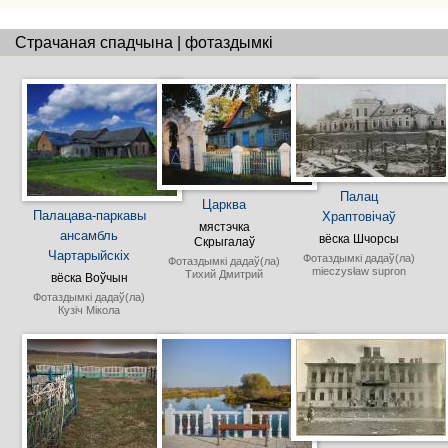
Страчаная спадчына | фотаздымкі
Палац
Царква
Палацава-паркавы
Храптовічаў
мястэчка
ансамбль
вёска Шчорсы
Скрыгалаў
Чартарыйскіх
Фотаздымкі дадаў(ла)
Фотаздымкі дадаў(ла)
mieczysław supron
Тихий Дмитрий
вёска Воўчын
Фотаздымкі дадаў(ла)
Кузіч Мікола