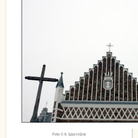
Foto © К. Шастоўскі