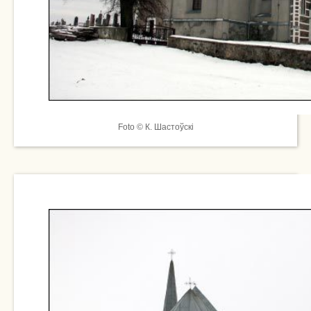
Foto © К. Шастоўскі