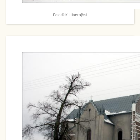
Foto © К. Шастоўскі