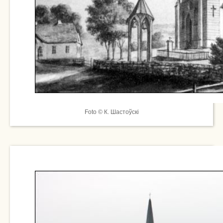
Foto © К. Шастоўскі