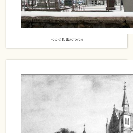
Foto © К. Шастоўскі