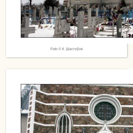
Foto © К. Шастоўскі