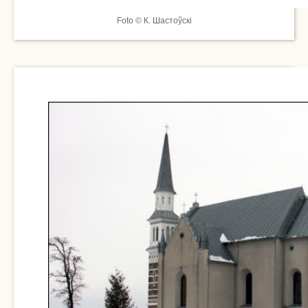
Foto © К. Шастоўскі