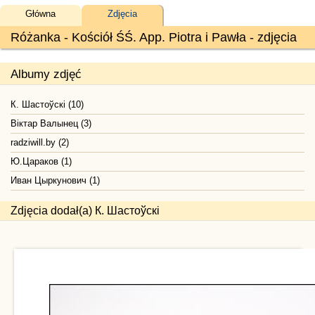
Główna
Zdjęcia
Różanka - Kościół ŚŚ. App. Piotra i Pawła - zdjęcia
Albumy zdjęć
К. Шастоўскі (10)
Віктар Валынец (3)
radziwill.by (2)
Ю.Цараков (1)
Иван Цыркунович (1)
Zdjęcia dodał(a) К. Шастоўскі