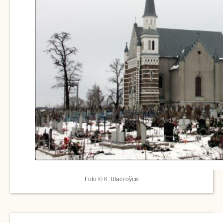
Foto © К. Шастоўскі