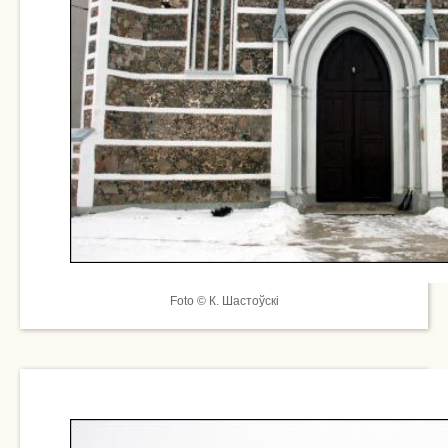
Foto © К. Шастоўскі