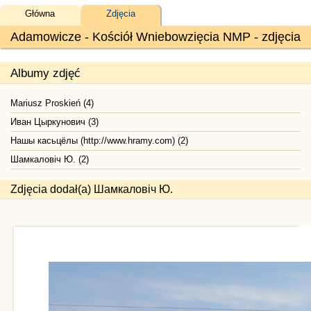
Główna
Zdjęcia
Adamowicze - Kościół Wniebowzięcia NMP - zdjęcia
Albumy zdjęć
Mariusz Proskień (4)
Иван Цыркунович (3)
Нашы касьцёлы (http://www.hramy.com) (2)
Шамкаловіч Ю. (2)
Zdjęcia dodał(a) Шамкаловіч Ю.