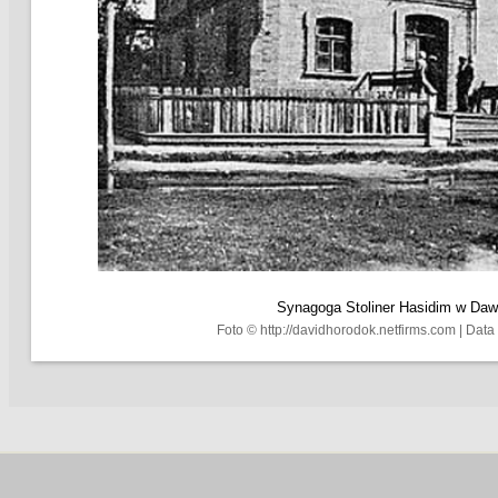
Synagoga Stoliner Hasidim w Daw
Foto © http://davidhorodok.netfirms.com | Dat