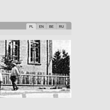
PL
EN
BE
RU