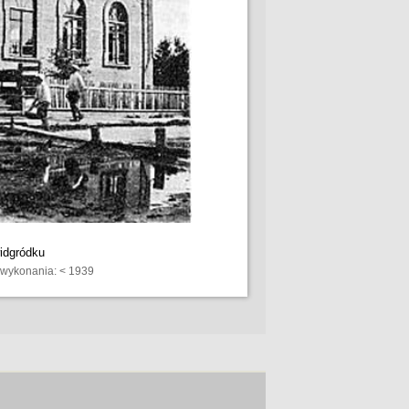
idgródku
a wykonania: < 1939