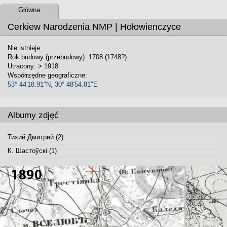
Główna
Cerkiew Narodzenia NMP | Hołowienczyce
Nie istnieje
Rok budowy (przebudowy): 1708 (1748?)
Utracony: > 1918
Współrzędne geograficzne:
53° 44'18.91"N, 30° 48'54.81"E
Albumy zdjęć
Тихий Дмитрий (2)
К. Шастоўскі (1)