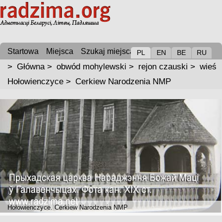
Startowa
Miejsca
Szukaj miejsca
PL
EN
BE
RU
>
Główna
>
obwód mohylewski
>
rejon czauski
>
wieś
Hołowienczyce
>
Cerkiew Narodzenia NMP
Hołowienczyce. Cerkiew Narodzenia NMP