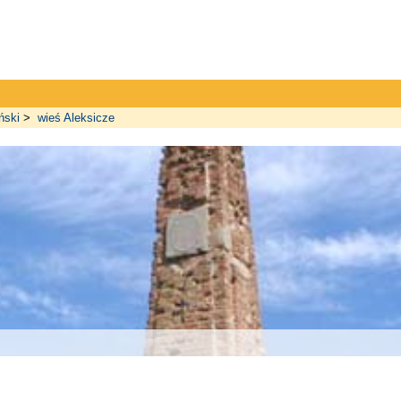
ński
>
wieś Aleksicze