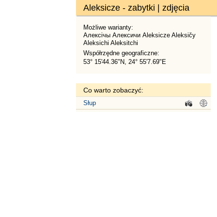
Aleksicze - zabytki | zdjęcia
Możliwe warianty:
Алексічы Алексичи Aleksicze Aleksičy
Aleksichi Aleksitchi
Współrzędne geograficzne:
53° 15'44.36"N, 24° 55'7.69"E
Co warto zobaczyć:
Słup
.
.