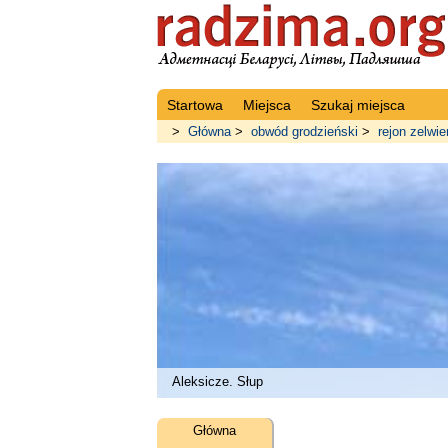
Startowa
Miejsca
Szukaj miejsca
>
Główna
>
obwód grodzieński
>
rejon zelwie
Aleksicze. Słup
Główna