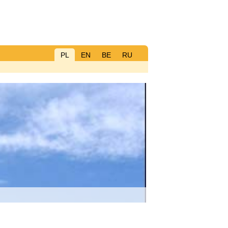
PL
EN
BE
RU