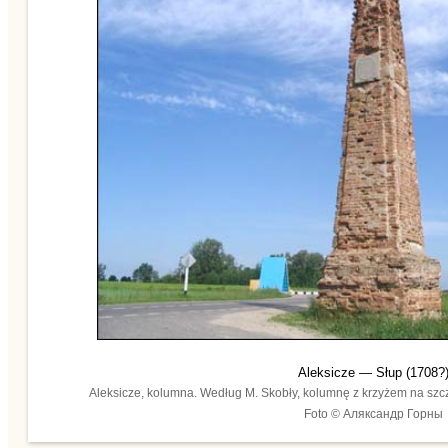
Aleksicze — Słup (1708?
Aleksicze, kolumna. Według M. Skobły, kolumnę z krzyżem na szcz
Foto © Аляксандр Горны