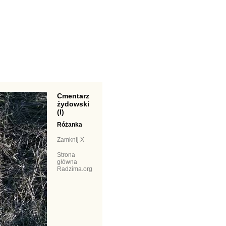
Cmentarz
żydowski
(I)
Różanka
Zamknij X
Strona
główna
Radzima.org