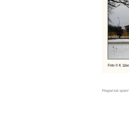
Foto © К. Ша
Plagiat lub spam