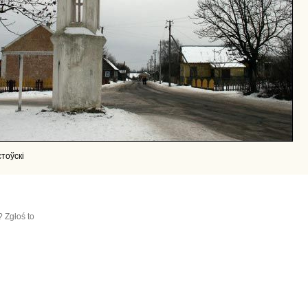
стоўскі
? Zgłoś to