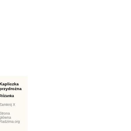
apliczka
przydrożna
Różanka
Zamknij X
Strona
główna
Radzima.org