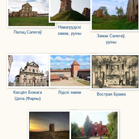
Навагрудскі
Палац Сапегаў
замак, руіны
Замак Сапегаў,
руіны
Касцёл Божага
Лідскі замак
Вострая Брама
Цела (Фарны)