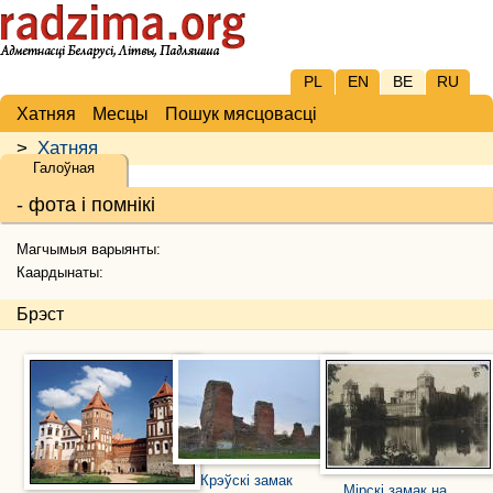
PL
EN
BE
RU
Хатняя
Месцы
Пошук мясцовасці
>
Хатняя
Галоўная
- фота і помнікі
Магчымыя варыянты:
Каардынаты:
Брэст
Крэўскі замак
Мірскі замак на