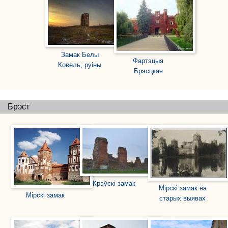
Замак Белы
Фартэцыя
Ковель, руіны
Брэсцкая
Брэст
Крэўскі замак
Мірскі замак на
Мірскі замак
старых выявах