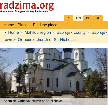
PL
EN
BE
RU
Home
Places
Find the place
>
Home
>
Mahiloŭ region
>
Babrujsk county
>
Babrujsk
town
>
Orthodox church of St. Nicholas
Babrujsk. Orthodox church of St. Nicholas