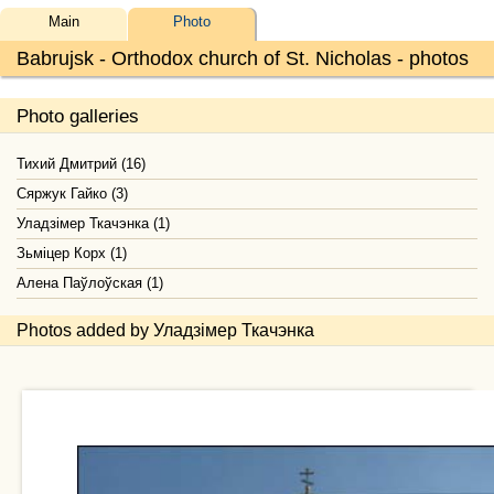
Main
Photo
Babrujsk - Orthodox church of St. Nicholas - photos
Photo galleries
Тихий Дмитрий (16)
Сяржук Гайко (3)
Уладзімер Ткачэнка (1)
Зьміцер Корх (1)
Алена Паўлоўская (1)
Photos added by Уладзімер Ткачэнка