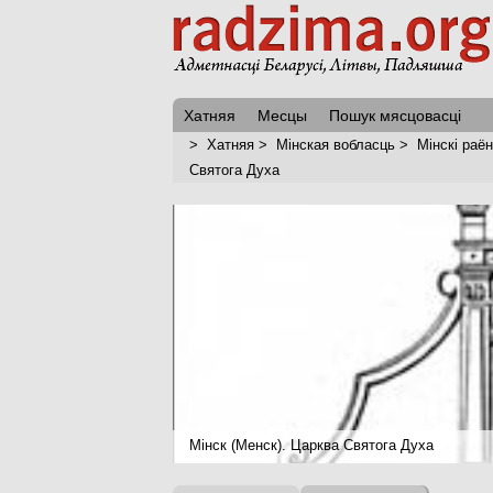
Хатняя
Месцы
Пошук мясцовасці
>
Хатняя
>
Мінская вобласць
>
Мінскі раён
Святога Духа
Мінск (Менск). Царква Святога Духа