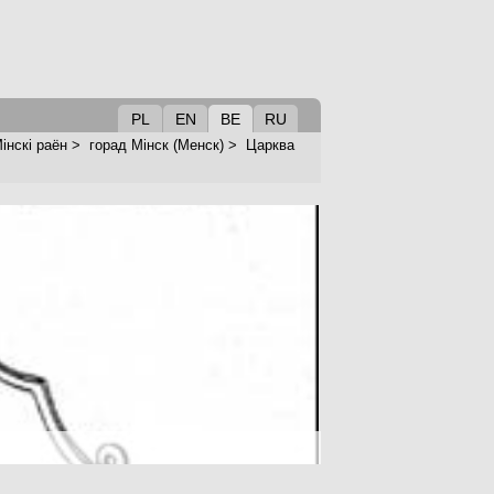
PL
EN
BE
RU
інскі раён
>
горад Мінск (Менск)
>
Царква