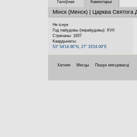
Галоўная
Каментарыі
Мінск (Менск) | Царква Святога 
Не існуе
Год пабудовы (перабудовы): XVII
Страчаны: 1937
Каардынаты:
53° 54'14.96"N, 27° 33'24.09"E
Хатняя
Месцы
Пошук мясцовасці