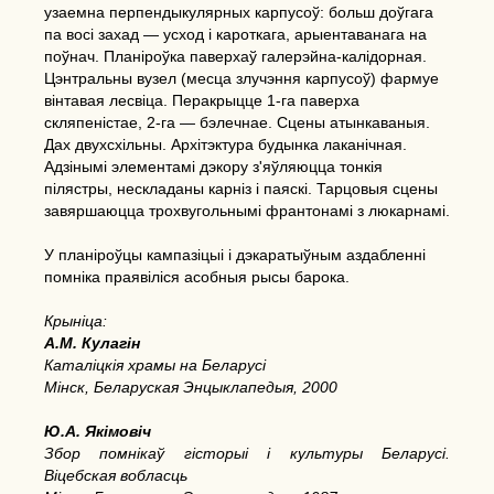
узаемна перпендыкулярных карпусоў: больш доўгага
па восі захад — усход і кароткага, арыентаванага на
поўнач. Планіроўка паверхаў галерэйна-калідорная.
Цэнтральны вузел (месца злучэння карпусоў) фармуе
вінтавая лесвіца. Перакрыцце 1-га паверха
скляпеністае, 2-га — бэлечнае. Сцены атынкаваныя.
Дах двухсхільны. Архітэктура будынка лаканічная.
Адзінымі элементамі дэкору з'яўляюцца тонкія
пілястры, нескладаны карніз і паяскі. Тарцовыя сцены
завяршаюцца трохвугольнымі франтонамі з люкарнамі.
У планіроўцы кампазіцыі і дэкаратыўным аздабленні
помніка праявіліся асобныя рысы барока.
Крыніца:
А.М. Кулагін
Каталіцкія храмы на Беларусі
Мінск, Беларуская Энцыклапедыя, 2000
Ю.А. Якімовіч
Збор помнікаў гісторыі і культуры Беларусі.
Віцебская вобласць