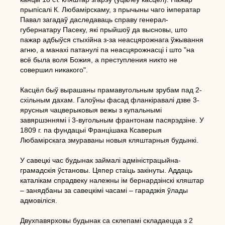
прыпісалі К. Любамірскаму, з прычыны чаго імператар
Павал загадаў даследаваць справу генерал-
губернатару Пасеку, які прыйшоў да высновы, што
пажар адбыўся стыхійна з-за неасцярожнага ўжывання
агню, а манахі патанулі па неасцярожнасці і што "на
всё была воля Божия, а преступления никто не
совершил никакого".
Касцёл быў вырашаны прамавугольным зрубам пад 2-
схільным дахам. Галоўны фасад фланкіравалі дзве 3-
ярусныя чацверыковыя вежы з купальнымі
завяршэннямі і 3-вугольным франтонам пасярэдзіне. У
1809 г. па фундацыі Францішака Ксаверыя
Любамірскага змураваны новыя кляштарныя будынкі.
У савецкі час будынак займалі адміністрацыйна-
грамадскія ўстановы. Цяпер стаіць закінуты. Аддаць
каталікам спрадвеку належны ім бернардзінскі кляштар
– занядбаны за савецкімі часамі – гарадзкія ўлады
адмовіліся.
Двухпавярховы будынак са склепамі складаецца з 2