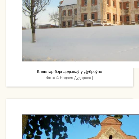
Кляштар бэрнардынаў у Дуброўне
Фота © Надзея Дударава |