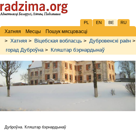
PL
EN
BE
RU
Хатняя
Месцы
Пошук мясцовасці
>
Хатняя
>
Віцебская вобласць
>
Дубровенскі раён
>
горад Дуброўна
>
Кляштар бэрнардынаў
Дуброўна. Кляштар бэрнардынаў