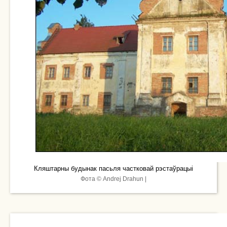
Кляштарны будынак пасьля частковай рэстаўрацыі
Фота © Andrej Drahun |