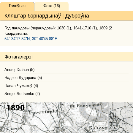
Галоўная
Фота (16)
Кляштар бэрнардынаў | Дуброўна
Год пабудовы (перабудовы): 1630 (1), 1641-1716 (1), 1809 (2
Каардынаты:
54° 34'17.84"N, 30° 40'45.88"E
Фотагалерэі
Andrej Drahun (5)
Надзея Дударава (5)
Павал Чумакоў (4)
Sergei Sottsenko (2)