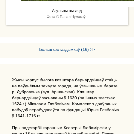
Агульны выгляд
Фота © Павал Чумакоў |
Больш фотаздымкаў (16) >>
Жылы корпус былога кляштара бернардзінцаў стаіць
на паўднёвым захадзе горада, на ўзвышаным беразе
р. Дубровенка (вул. Аршанская). Кляштар
бернардзінцаў заснаваны ў 1630 (па іншых звестках
1624 г.) Мікалаем Глябовічам. Комплекс з драўляных
пабудоў перабудаваўся па фундацыі Юрыя Глябовіча
ў 1641-1716 гг.
Пры падскарбіі каронным Ксаверыі Любамірскім у
канцы 18 ст. кляштар згарэў (уцалеў касцёл). Пажар