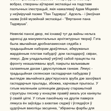
вобраз, створаны аўтарамі экспазіцыі на падставе
паэтычных ілюстрацый, якія намаляваў Адам Міцкевіч
у неўміручай паэме "Пан Тадэвуш". Адсюль - і ўмоўная
назва ўсёй музейнай экспазіцыі - "Вяртанне пана
Тадэвуша".
Невялікі панскі двор, які існаваў тут да вайны нельга
аднесці да манументальных архітэктурных твораў. Гэта
была звычайная дробнапамесная сядзіба з
традыцыйным наборам драўляных, абкружаных
жардзінным плотам пабудоў: дом гаспадароў, свіран,
лямус. Дом уладальнікаў уяўляў сабой працяглы па
фронту неашаляваны зруб, пакрыты вальмавым
саламяным дахам і двухслуповым ганкам. Лямус -
традыцыйная сялянская гаспадарчая пабудова ў
выглядзе звычайнага двух'яруснага зруба дзе захоўвалі
гаспадарчыя прылады, збожжа, харчовыя прыпасы. У
гэтым маленькім шляхецкім дворыку старажытнай
структуры пясняр у юнацтве правёў амаль усе канікулы
ў сваёй цёткі. У гэтым пакойчыку на другім паверсе
лямуса ён заўсёды з ахвотаю сядзеў і ўглядаўся ў
цудоўныя ваколіцы засценка, “збіраючы фарбы для