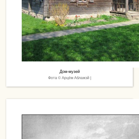
Дом-музей
Фота © Арцём Аблажэй |