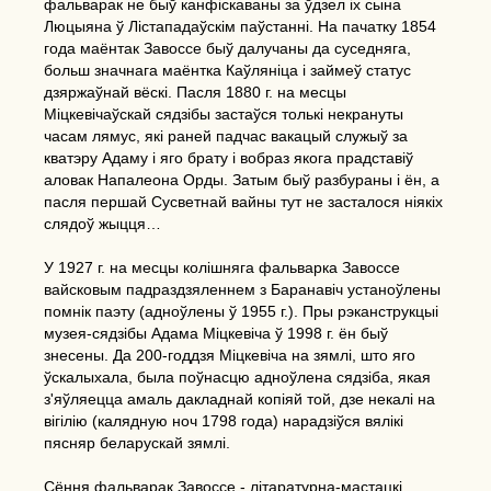
фальварак не быў канфіскаваны за ўдзел іх сына
Люцыяна ў Лістападаўскім паўстанні. На пачатку 1854
года маёнтак Завоссе быў далучаны да суседняга,
больш значнага маёнтка Каўляніца і займеў статус
дзяржаўнай вёскі. Пасля 1880 г. на месцы
Міцкевічаўскай сядзібы застаўся толькі некрануты
часам лямус, які раней падчас вакацый служыў за
кватэру Адаму і яго брату і вобраз якога прадставіў
аловак Напалеона Орды. Затым быў разбураны і ён, а
пасля першай Сусветнай вайны тут не засталося ніякіх
слядоў жыцця…
У 1927 г. на месцы колішняга фальварка Завоссе
вайсковым падраздзяленнем з Баранавіч устаноўлены
помнік паэту (адноўлены ў 1955 г.). Пры рэканструкцыі
музея-сядзібы Адама Міцкевіча ў 1998 г. ён быў
знесены. Да 200-годдзя Міцкевіча на зямлі, што яго
ўскалыхала, была поўнасцю адноўлена сядзіба, якая
з'яўляецца амаль дакладнай копіяй той, дзе некалі на
вігілію (калядную ноч 1798 года) нарадзіўся вялікі
пясняр беларускай зямлі.
Сёння фальварак Завоссе - літаратурна-мастацкі