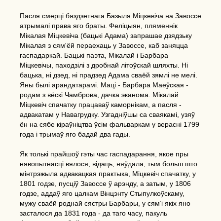
Пасля смерці бяздзетнага Базыля Міцкевіча на Завоссе
атрымалі права яго браты. Феліцыян, пляменнік
Мікалая Міцкевіча (бацькі Адама) запрашае дзядзьку
Мікалая з сям'ёй пераехаць у Завоссе, каб заняцца
гаспадаркай. Бацькі паэта, Мікалай і Барбара
Міцкевічы, паходзілі з дробнай літоўскай шляхты. Ні
бацька, ні дзед, ні прадзед Адама сваёй зямлі не мелі.
Яны былі арандатарамі. Маці - Барбара Маеўская -
родам з вёскі Чамброва, дачка эканома. Мікалай
Міцкевіч спачатку працаваў каморнікам, а пасля -
адвакатам у Навагрудку. Узгадніўшы са сваякамі, узяў
ён на сябе кіраўніцтва ўсім фальваркам у верасні 1799
года і трымаў яго бадай два гады.
Як толькі прайшоў гэты час гаспадарання, якое пры
нявопытнасці вялося, відаць, няўдала, тым больш што
мінтрэжыла адвакацкая практыка, Міцкевіч спачатку, у
1801 годзе, пусціў Завоссе ў арэнду, а затым, у 1806
годзе, аддаў яго цалкам Вінцэнту Стыпулкоўскаму,
мужу сваёй роднай сястры Барбары, у сям’і якіх яно
засталося да 1831 года - да таго часу, пакуль