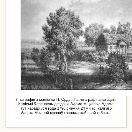
Літаграфія з малюнка Н. Орды. На літаграфіі анатацыя:
'Калісьці ўласнасць дзядзькі Адама Міцкевіча Адама,
тут нарадзіўся года 1798 снежня 24 ў час, калі яго
бацька Мікалай кіраваў гаспадаркай свайго брата'
|