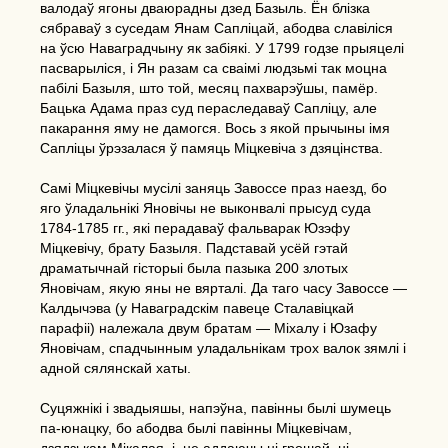
валодаў ягоны дваюрадны дзед Базыль. Ён блізка
сябраваў з суседам Янам Сапліцай, абодва славіліся
на ўсю Наваградчыну як забіякі. У 1799 годзе прыяцелі
пасварыліся, і Ян разам са сваімі людзьмі так моцна
пабілі Базыля, што той, месяц пахварэўшы, памёр.
Бацька Адама праз суд пераследаваў Сапліцу, але
пакарання яму не дамогся. Вось з якой прычыны імя
Сапліцы ўрэзалася ў памяць Міцкевіча з дзяцінства.
Самі Міцкевічы мусілі заняць Завоссе праз наезд, бо
яго ўладальнікі Яновічы не выконвалі прысуд суда
1784-1785 гг., які перадаваў фальварак Юзэфу
Міцкевічу, брату Базыля. Падставай усёй гэтай
драматычнай гісторыі была пазыка 200 злотых
Яновічам, якую яны не вярталі. Да таго часу Завоссе —
Калдычэва (у Наваградскім павеце Сталавіцкай
парафіі) належала двум братам — Міхалу і Юзафу
Яновічам, спадчынным уладальнікам трох валок зямлі і
адной сялянскай хаты.
Суцяжнікі і звадыяшы, напэўна, павінны былі шумець
па-юнацку, бо абодва былі павінны Міцкевічам,