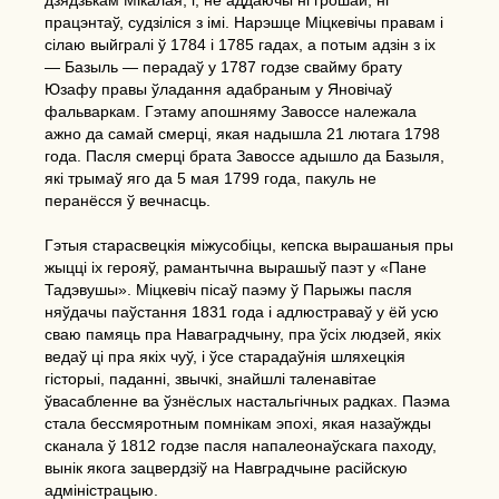
дзядзькам Мікалая, і, не аддаючы ні грошай, ні
працэнтаў, судзіліся з імі. Нарэшце Міцкевічы правам і
сілаю выйгралі ў 1784 і 1785 гадах, а потым адзін з іх
— Базыль — перадаў у 1787 годзе свайму брату
Юзафу правы ўладання адабраным у Яновічаў
фальваркам. Гэтаму апошняму Завоссе належала
ажно да самай смерці, якая надышла 21 лютага 1798
года. Пасля смерці брата Завоссе адышло да Базыля,
які трымаў яго да 5 мая 1799 года, пакуль не
перанёсся ў вечнасць.
Гэтыя старасвецкія міжусобіцы, кепска вырашаныя пры
жыцці іх герояў, рамантычна вырашыў паэт у «Пане
Тадэвушы». Міцкевіч пісаў паэму ў Парыжы пасля
няўдачы паўстання 1831 года і адлюстраваў у ёй усю
сваю памяць пра Наваградчыну, пра ўсіх людзей, якіх
ведаў ці пра якіх чуў, і ўсе старадаўнія шляхецкія
гісторыі, паданні, звычкі, знайшлі таленавітае
ўвасабленне ва ўзнёслых настальгічных радках. Паэма
стала бессмяротным помнікам эпохі, якая назаўжды
сканала ў 1812 годзе пасля напалеонаўскага паходу,
вынік якога зацвердзіў на Навградчыне расійскую
адміністрацыю.