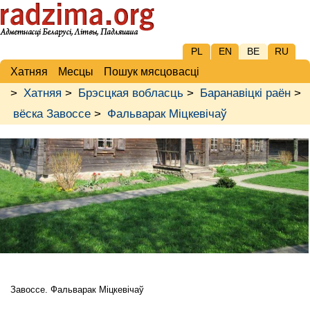
PL
EN
BE
RU
Хатняя
Месцы
Пошук мясцовасці
>
Хатняя
>
Брэсцкая вобласць
>
Баранавіцкі раён
>
вёска Завоссе
>
Фальварак Міцкевічаў
Завоссе. Фальварак Міцкевічаў