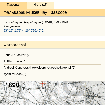
Галоўная
Фота (17)
Фальварак Міцкевічаў | Завоссе
Год пабудовы (перабудовы): XVIII, 1993-1998
Каардынаты:
53° 16'42.73"N, 26° 6'56.46"E
Фотагалерэі
Арцём Аблажэй (7)
К. Шастоўскі (4)
Andrzej Kłopotowski www.kierunekwschod.blox.pl (3)
Кузіч Мікола (2)