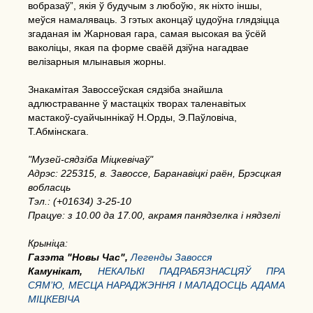
вобразаў”, якія ў будучым з любоўю, як ніхто іншы,
меўся намаляваць. З гэтых аконцаў цудоўна глядзіцца
згаданая ім Жарновая гара, самая высокая ва ўсёй
ваколіцы, якая па форме сваёй дзіўна нагадвае
велізарныя млынавыя жорны.
Знакамітая Завоссеўская сядзіба знайшла
адлюстраванне ў мастацкіх творах таленавітых
мастакоў-суайчыннікаў Н.Орды, Э.Паўловіча,
Т.Абмінскага.
"Музей-сядзіба Міцкевічаў"
Адрэс: 225315, в. Завоссе, Баранавіцкі раён, Брэсцкая
вобласць
Тэл.: (+01634) 3-25-10
Працуе: з 10.00 да 17.00, акрамя панядзелка і нядзелі
Крыніца:
Газэта "Новы Час",
Легенды Завосся
Камунікат,
НЕКАЛЬКІ ПАДРАБЯЗНАСЦЯЎ ПРА
СЯМ’Ю, МЕСЦА НАРАДЖЭННЯ І МАЛАДОСЦЬ АДАМА
МІЦКЕВІЧА