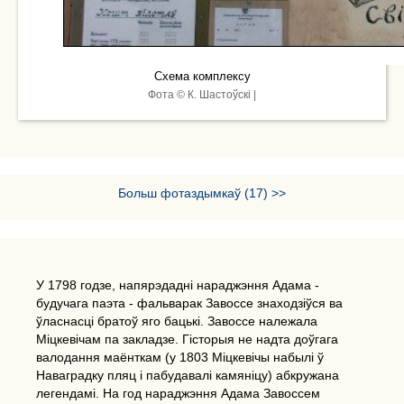
Схема комплексу
Фота © К. Шастоўскі |
Больш фотаздымкаў (17) >>
У 1798 годзе, напярэдадні нараджэння Адама -
будучага паэта - фальварак Завоссе знаходзіўся ва
ўласнасці братоў яго бацькі. Завоссе належала
Міцкевічам па закладзе. Гісторыя не надта доўгага
валодання маёнткам (у 1803 Міцкевічы набылі ў
Наваградку пляц і пабудавалі камяніцу) абкружана
легендамі. На год нараджэння Адама Завоссем