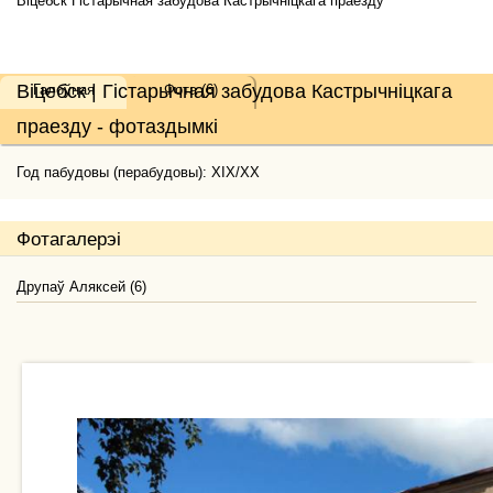
Віцебск Гістарычная забудова Кастрычніцкага праезду
Віцебск | Гістарычная забудова Кастрычніцкага
Галоўная
Фота (6)
праезду - фотаздымкі
Год пабудовы (перабудовы): XIX/XX
Фотагалерэі
Друпаў Аляксей (6)