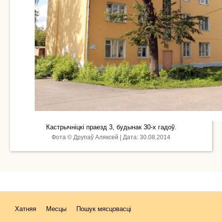
Кастрычніцкі праезд 3, будынак 30-х гадоў.
Фота © Друпаў Аляксей | Дата: 30.08.2014
Хатняя
Месцы
Пошук мясцовасці