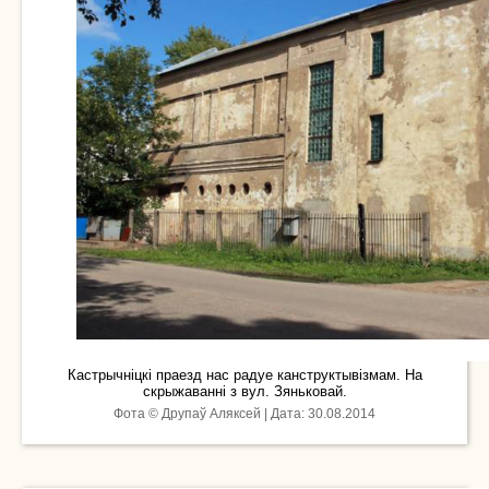
Кастрычніцкі праезд нас радуе канструктывізмам. На
скрыжаванні з вул. Зяньковай.
Фота © Друпаў Аляксей | Дата: 30.08.2014