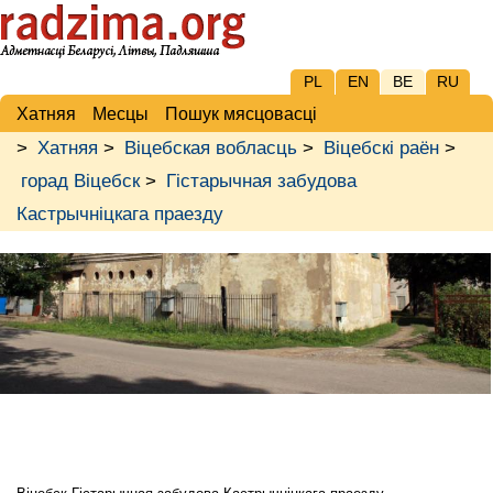
PL
EN
BE
RU
Хатняя
Месцы
Пошук мясцовасці
>
Хатняя
>
Віцебская вобласць
>
Віцебскі раён
>
горад Віцебск
>
Гістарычная забудова
Кастрычніцкага праезду