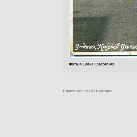
Фота © Елена Красовская
Плагіят або спам? Паведамі