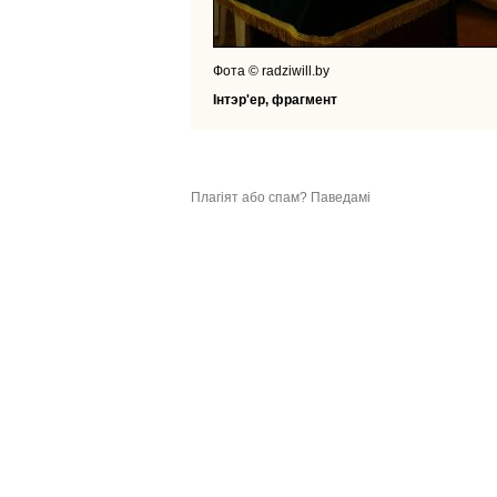
Фота © radziwill.by
Інтэр'ер, фрагмент
Плагіят або спам? Паведамі