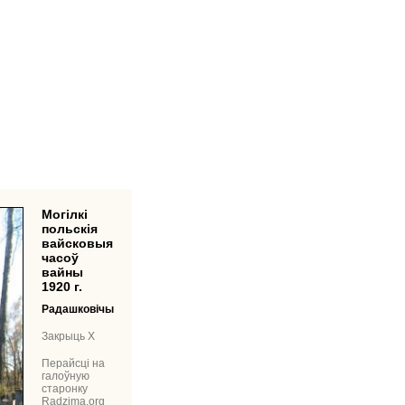
Могілкі
польскія
вайсковыя
часоў
вайны
1920 г.
Радашковічы
Закрыць X
Перайсці на
галоўную
старонку
Radzima.org