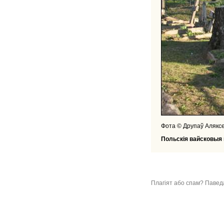
Фота © Друпаў Алякс
Польскія вайсковыя м
Плагіят або спам? Павед