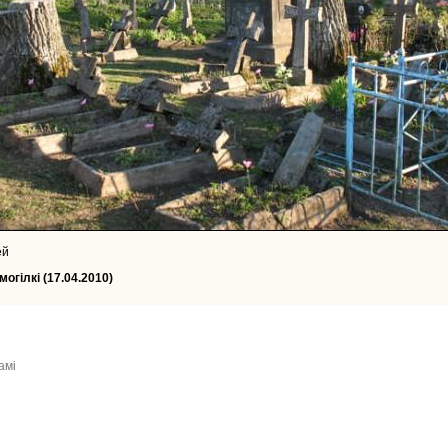
ей
огілкі (17.04.2010)
амі