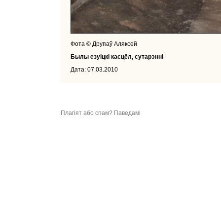
Фота © Друпаў Аляксей
Былы езуіцкі касцёл, сутарэнні
Дата: 07.03.2010
Плагіят або спам? Паведамі