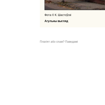
Фота © К. Шастоўскі
Агульны выгляд
Плагіят або спам? Паведамі