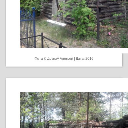
Фота © Друпаў Аляксей | Дата: 2016