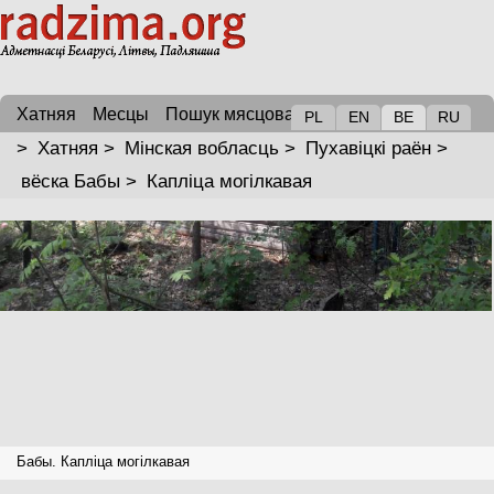
Хатняя
Месцы
Пошук мясцовасці
PL
EN
BE
RU
>
Хатняя
>
Мінская вобласць
>
Пухавіцкі раён
>
вёска Бабы
>
Капліца могілкавая
Бабы. Капліца могілкавая