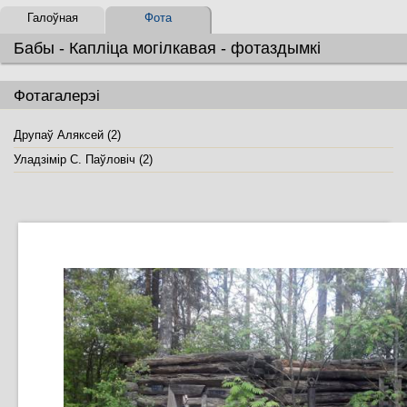
Галоўная
Фота
Бабы - Капліца могілкавая - фотаздымкі
Фотагалерэі
Друпаў Аляксей (2)
Уладзімір С. Паўловіч (2)