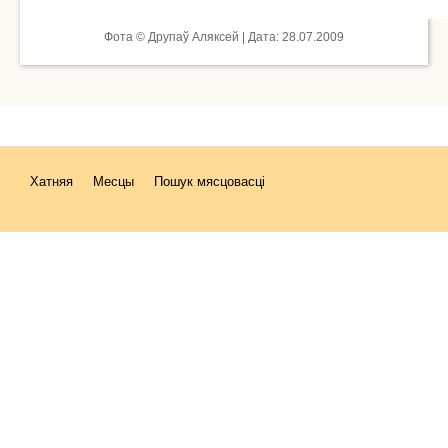
Фота © Друпаў Аляксей | Дата: 28.07.2009
Хатняя
Месцы
Пошук мясцовасці