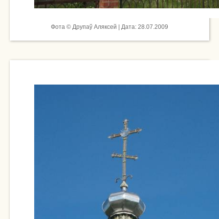
Фота © Друпаў Аляксей | Дата: 28.07.2009