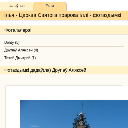
Галоўная
Фота
Ілья - Царква Святога прарока Іллі - фотаздымкі
Фотагалерэі
Dehty (5)
Друпаў Аляксей (4)
Тихий Дмитрий (1)
Фотаздымкі дадаў(ла) Друпаў Аляксей