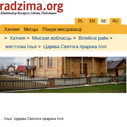
PL
EN
BE
RU
Хатняя
Месцы
Пошук мясцовасці
>
Хатняя
>
Мінская вобласць
>
Вілейскі раён
>
мястэчка Ілья
>
Царква Святога прарока Іллі
Ілья. Царква Святога прарока Іллі