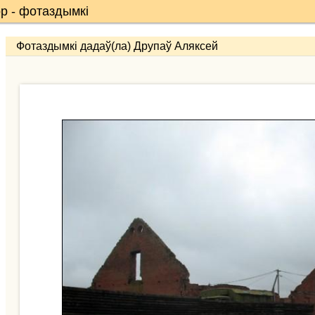
р - фотаздымкі
Фотаздымкі дадаў(ла) Друпаў Аляксей