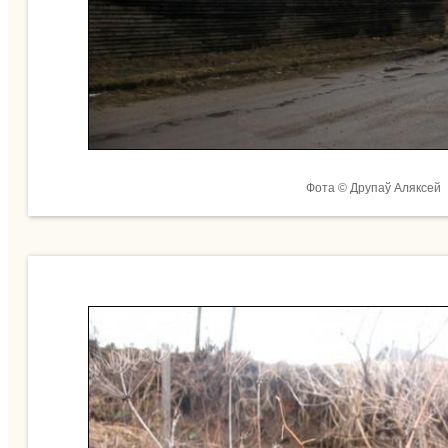
Фота © Друпаў Аляксей