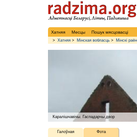
Хатняя
Месцы
Пошук мясцовасці
>
Хатняя
>
Мінская вобласць
>
Мінскі раён
Каралішчавічы. Гаспадарчы двор
Галоўная
Фота