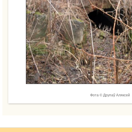
Фота © Друпаў Аляксей