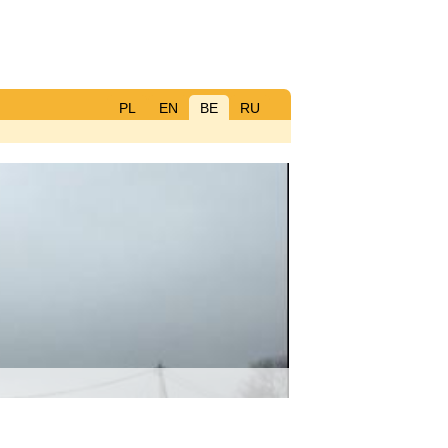
PL
EN
BE
RU