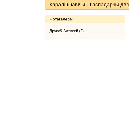
Каралішчавічы - Гаспадарчы дво
Фотагалерэі
Друпаў Аляксей (2)