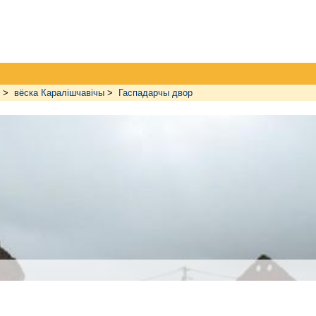
>
вёска Каралішчавічы
>
Гаспадарчы двор