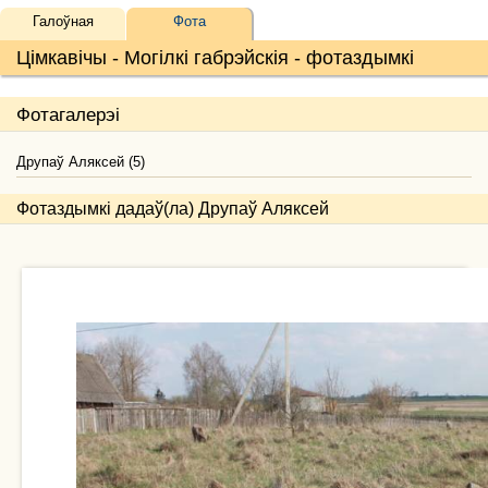
Галоўная
Фота
Цімкавічы - Могілкі габрэйскія - фотаздымкі
Фотагалерэі
Друпаў Аляксей (5)
Фотаздымкі дадаў(ла) Друпаў Аляксей