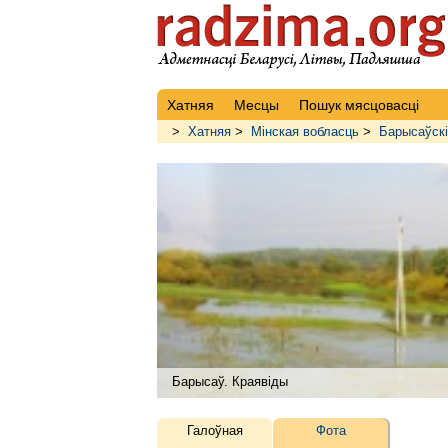
Хатняя
Месцы
Пошук мясцовасці
>
Хатняя
>
Мінская вобласць
>
Барысаўскі
Барысаў. Краявіды
Галоўная
Фота