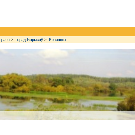
 раён
>
горад Барысаў
>
Краявіды