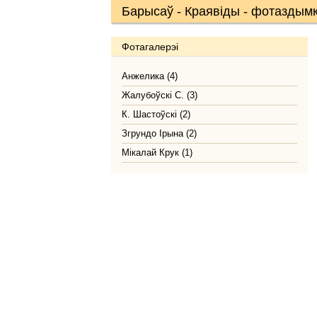
Барысаў - Краявіды - фотаздымк
Фотагалерэі
Анжелика (4)
Жалубоўскі С. (3)
К. Шастоўскі (2)
Згрундо Ірына (2)
Мікалай Крук (1)