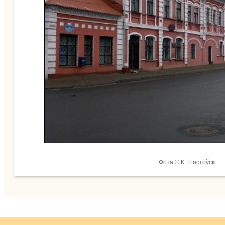
Фота © К. Шастоўскі