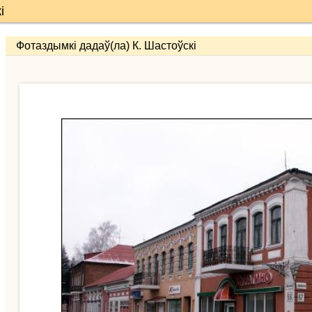
і
Фотаздымкі дадаў(ла) К. Шастоўскі