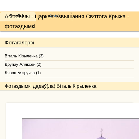
Асіповічы - Царква Узвышэння Святога Крыжа -
Галоўная
Фота
фотаздымкі
Фотагалерэі
Віталь Кірыленка (3)
Друпаў Аляксей (2)
Лявон Бязручка (1)
Фотаздымкі дадаў(ла) Віталь Кірыленка