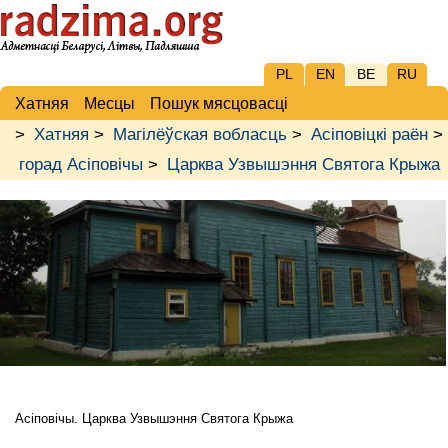
PL
EN
BE
RU
Хатняя
Месцы
Пошук мясцовасці
>
Хатняя
>
Магілёўская вобласць
>
Асіповіцкі раён
>
горад Асіповічы
>
Царква Узвышэння Святога Крыжа
Асіповічы. Царква Узвышэння Святога Крыжа